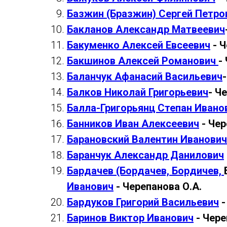
Базжин (Бразжин) Сергей Петро
Бакланов Александр Матвеевич
Бакуменко Алексей Евсеевич
- Ч
Бакшинов Алексей Романович
-
Баланчук Афанасий Васильевич
Балков Николай Григорьевич
- Ч
Балла-Григорьянц Степан Ивано
Банников Иван Алексеевич
- Чер
Барановский Валентин Иванович
Баранчук Александр Данилович
Бардачев (Бордачев, Бордичев,
Иванович
- Черепанова О.А.
Бардуков Григорий Васильевич
-
Баринов Виктор Иванович
- Чере