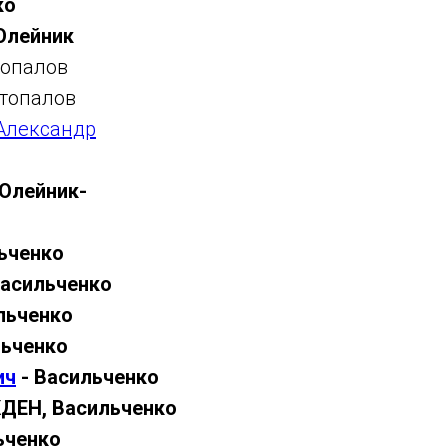
ко
Олейник
топалов
стопалов
Александр
 Олейник-
ьченко
Васильченко
льченко
льченко
ич
- Васильченко
ДЕН, Васильченко
ьченко