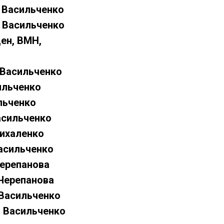
 Васильченко
 Васильченко
ен, ВМН,
 Васильченко
ильченко
льченко
асильченко
ихаленко
асильченко
Черепанова
Черепанова
Васильченко
 Васильченко