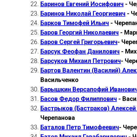
Баринов Евгений Иосифович
- Че
Баринов Николай Георгиевич
- Ч
Барков Тимофей Ильич
- Черепа
Баров Георгий Николаевич
- Мар
Баров Сергей Григорьевич
- Чере
Барсук Феофан Данилович
- Мих
Барсуков Михаил Петрович
- Чер
Бартов Валентин (Василий) Але
Васильченко
Барышкин Версапофий Иванови
Басов Федор Филиппович
- Васи
Бастрыков (Бастраков) Алексей
Черепанова
Баталов Петр Тимофеевич
- Чер
Батов Михаил Гавабарилович
- Ч