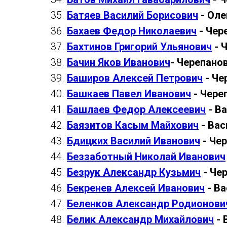
Батяев Василий Борисович
- Оле
Бахаев Федор Николаевич
- Чер
Бахтинов Григорий Ульянович
- 
Бачин Яков Иванович
- Черепанов
Баширов Алексей Петрович
- Че
Башкаев Павел Иванович
- Чере
Башлаев Федор Алексеевич
- В
Баязитов Касым Майхович
- Вас
Бдицких Василий Иванович
- Чер
Беззаботный Николай Иванович
Безрук Александр Кузьмич
- Чер
Бекренев Алексей Иванович
- Ва
Беленков Александр Родионови
Белик Александр Михайлович
- 