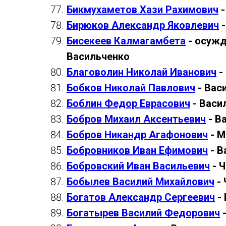
Бикмухаметов Хази Рахимович
-
Бирюков Александр Яковлевич
-
Бисекеев Калмагамбета
- осужд
Васильченко
Благоволин Николай Иванович
-
Бобков Николай Павлович
- Вас
Боблин Федор Еврасович
- Васи
Бобров Михаил Аксентьевич
- В
Бобров Никандр Агафонович
- М
Бобровников Иван Ефимович
- В
Бобровский Иван Васильевич
- 
Бобылев Василий Михайлович
- 
Богатов Александр Сергеевич
- 
Богатырев Василий Федорович
-