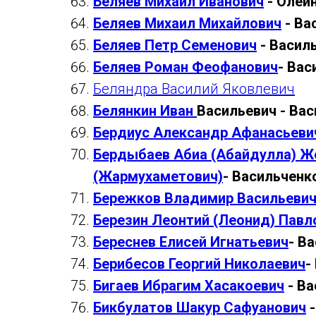
Беляев Михаил Иванович
- Олей
Беляев Михаил Михайлович
- Ва
Беляев Петр Семенович
- Васил
Беляев Роман Феофанович
- Вас
Беляндра Василий Яковлевич
Белянкин Иван
Васильевич - Ва
Бердиус Александр Афанасьеви
Бердыбаев Абиа (Абайдулла) Ж
(Жармухаметович)
- Васильченк
Бережков Владимир Васильеви
Березин Леонтий (Леонид) Павл
Береснев Елисей Игнатьевич
- В
Берибесов Георгий Николаевич
-
Бигаев Ибрагим Хасакоевич
- Ва
Бикбулатов Шакур Сафуанович
-