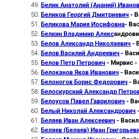
Белик Анатолий (Ананий) Ивано
Беликов Георгий Дмитриевич
- В
Беликова Мария Иосифовна
- Ва
Белкин Владимир Алекс
андрови
Белов Александр Николаевич
- 
Белов Василий Андреевич
- Вас
Белов Петр Петрович
- Мирвис -
Белоканов Яков Иванович
- Вас
Белоногов Борис Федорович
- В
Белоскурский Александр Петро
Белоусов Павел Гаврилович
- Ва
Белый Николай Александрович
-
Беляев Иван Алексеевич
- Васил
Беляев (Белаев) Иван Григорьев