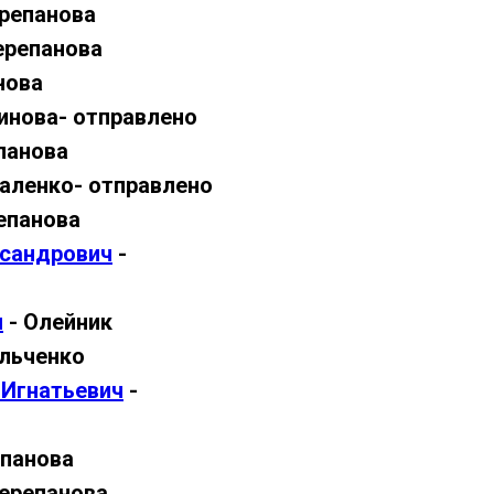
репанова
ерепанова
нова
инова- отправлено
панова
аленко- отправлено
епанова
ксандрович
-
ч
- Олейник
льченко
 Игнатьевич
-
епанова
ерепанова