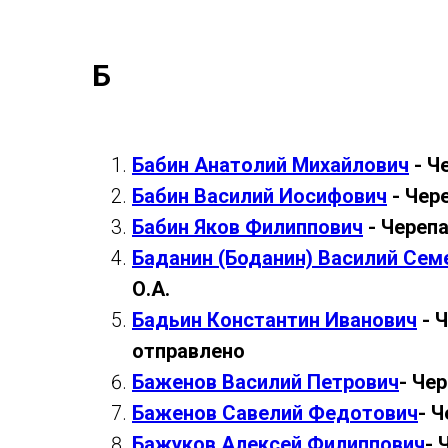
Б
Бабин Анатолий Михайлович
- Ч
Бабин Василий Иосифович
- Чер
Бабин Яков Филиппович
- Череп
Баданин (Боданин) Василий Сем
О.А.
Бадьин Константин Иванович
- Ч
отправлено
Баженов Василий Петрович
- Че
Баженов Савелий Федотович
- Ч
Бажуков Алексей Филиппович
- 