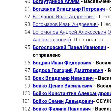
Богаутдинов Аглям
- Васильчен
Богданов Владимир Петрович
- 
Богданов Иван Андреевич
- Шес
Богомазов Иван Андреевич
- Ше
Богомолов Андрей Алексеевич
(
Александрович)
- Шестопалов
Богословский Павел Иванович
-
отправлено
Бодрин Иван Федорович
- Васил
Бодров Григорий Дмитриевич
- 
Боек Владимир Иванович
- Васи
Бойко Денис Васильевич
- Васи
Бойко Константин Александров
Бойко Семен Давыдович
- ОСУЖ
Бойко Филипп Павлович
- Васил