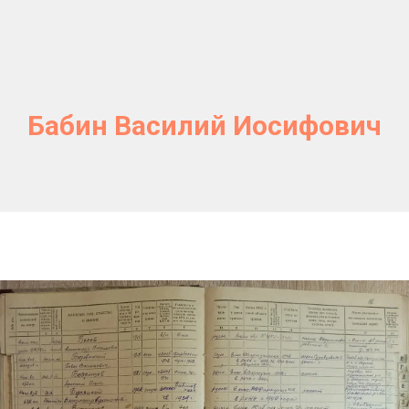
Бабин Василий Иосифович