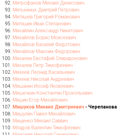
Митрофанов Михаил Денисович
Митькиных Дмитрий Петрович
Митяшев Григорий Романович
Митяшин Иван Степанович
Михайлин Александр Никитович
Михайлов Борис Моисеевич
Михайлов Василий Федотович
Михайлов Максим Федорович
Михалев Евстафий Спиридонович
Михалев Петр Тимофеевич
Михеев Леонид Васильевич
Михеев Николай Андреевич
Мишанин Иосиф Яковлевич
Мишечкин Константин Прокопьевич
Мишин Егор Михайлович
Мишуков Михаил Дмитриевич
- Черепанова
Мишулин Павел Михайлович
Мищенко Михаил Саввич
Младов Валентин Тимофеевич
Моисеев Николай Семенович