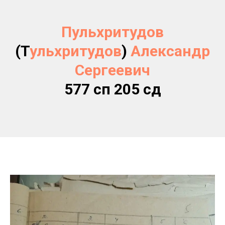
Пульхритудов
(Т
ульхритудов
)
Александр
Сергеевич
577 сп 205 сд