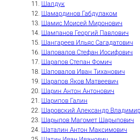
Шалдук
Шамардинов Габдулаком
Шамис Моисей Миронович
Шампанов Георгий Павлович
Шангареев Ильяс Сагадатович
Шаповалов Стефан Иосифович
Шарапов Степан Фомич
Шаповалов Иван Тиханович
Шарапов Яков Матвеевич
Шарин Антон Антонович
Шарипов Галин
Шаровский Александр Владими
Шарыпов Магомет Шарыпович
Шаталин Антон Максимович
Шатин Иван Иванович