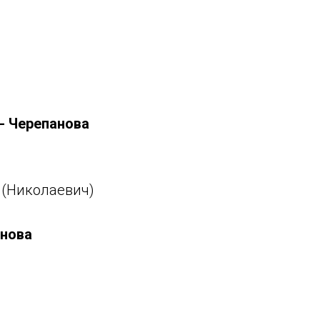
- Черепанова
(Николаевич)
анова