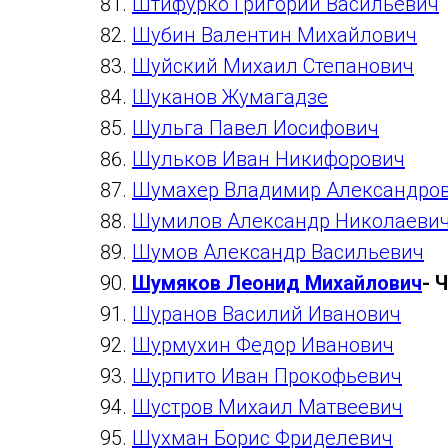
Штифурко Григорий Васильевич
Шубин Валентин Михайлович
Шуйский Михаил Степанович
Шуканов Жумагадзе
Шульга Павел Иосифович
Шульков Иван Никифорович
Шумахер Владимир Александро
Шумилов Александр Николаеви
Шумов Александр Васильевич
Шумяков Леонид Михайлович
- 
Шуранов Василий Иванович
Шурмухин Федор Иванович
Шурпито Иван Прокофьевич
Шустров Михаил Матвеевич
Шухман Борис Фриделевич