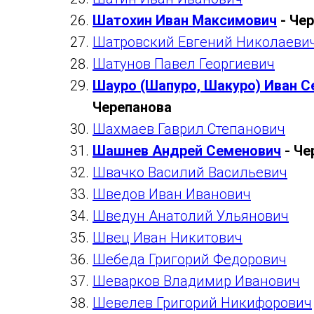
Шатохин Иван Максимович
- Че
Шатровский Евгений Николаеви
Шатунов Павел Георгиевич
Шауро (Шапуро, Шакуро) Иван С
Черепанова
Шахмаев Гаврил Степанович
Шашнев Андрей Семенович
- Че
Швачко Василий Васильевич
Шведов Иван Иванович
Шведун Анатолий Ульянович
Швец Иван Никитович
Шебеда Григорий Федорович
Шеварков Владимир Иванович
Шевелев Григорий Никифорович