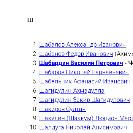
Ш
Шабалов Александр Иванович
Шабанов Федор Иванович
(Аким
Шабардин Василий Петрович
- Ч
Шабаров Николай Варнавьевич
Шабельник Афанасий Иванович
Шагидулин Ахмадулла
Шагидулин Закир Шагидулович
Шакиров Султан
Шакулин (Шаккум) Люцион Мар
Шалдуга Николай Анисимович