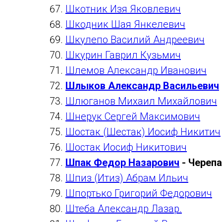
Шкотник Изя Яковлевич
Шкодник Шая Янкелевич
Шкулепо Василий Андреевич
Шкурин Гаврил Кузьмич
Шлемов Александр Иванович
Шлыков Александр Васильевич
Шлюганов Михаил Михайлович
Шнерук Сергей Максимович
Шостак (Шестак) Иосиф Никитич
Шостак Иосиф Никитович
Шпак Федор Назарович
- Череп
Шпиз (Итиз) Абрам Ильич
Шпортько Григорий Федорович
Штеба Александр Лазар.