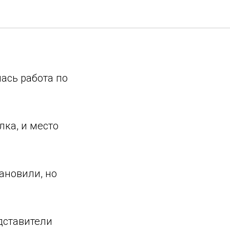
он
ась работа по
лка, и место
ановили, но
дставители