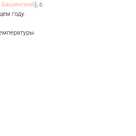
 Башинский
), с
ем году.
температуры