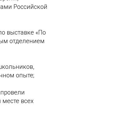
лами Российской
по выставке «По
ным отделением
школьников,
чном опыте;
 провели
 месте всех