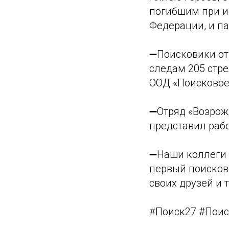
погибшим при и
Федерации, и па
➖Поисковики от
следам 205 стр
ООД «Поисковое
➖Отряд «Возрож
представил раб
➖Наши коллеги 
первый поисковы
своих друзей и 
#Поиск27 #Пои