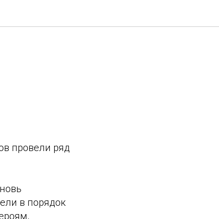
ов провели ряд
вновь
ели в порядок
ероям,