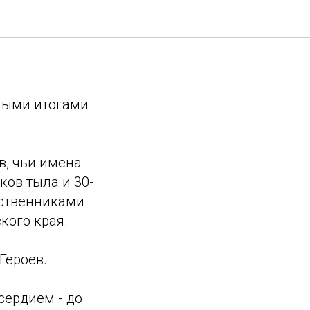
Победы"
ными итогами
в, чьи имена
ков тыла и 30-
дственниками
кого края.
Героев.
сердием - до