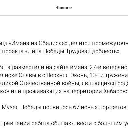
Трудовая доблесть. Лица 
Новости
ряд «Имена на Обелиске» делится промежуточ
 проекта «Лица Победы.Трудовая доблесть».
бята разместили на сайте имена: 27-и ветерано
лиске Славы в с.Верхняя Эконь, 10-ти тружени
Великой Отечественной войны, являющихся ро
ков или проживающих на территории Хабаровс
ее Музея Победы появилось 67 новых портретов 
аправлении ребята обящают вести с большим у