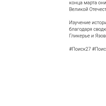
конца марта он
Великой Отечес
Изучение истор
благодаря свод
Гликерье и Язов
#Поиск27 #Поис