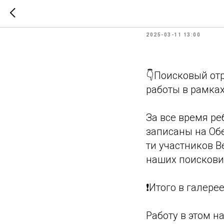
Проект "
2025-03-11 13:00
👇Поисковый от
работы в рамках
За все время ре
записаны на Обе
ти участников 
наших поискови
❗️Итого в галер
Работу в этом н