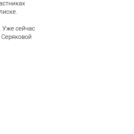
астниках
лиске.
. Уже сейчас
о Серяковой