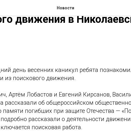
во с представителями из
Новости
го движения в Николаевс
дний день весенних каникул ребята познакоми
и из поискового движения.
ч, Артём Лобастов и Евгений Кирсанов, Васил
а рассказали об общероссийском общественн
 памяти погибших при защите Отечества — «П
 подробно рассказали о деятельности движен
аключается поисковая работа.