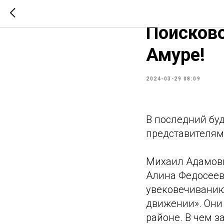
Знакомст
Поисково
Амуре!
2024-03-29 08:09
В последний бу
представителям
Михаил Адамови
Алина Федосеев
увековечиванию
движении». Они
районе. В чем з