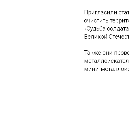
Пригласили стат
очистить террит
«Судьба солдата
Великой Отечес
Также они пров
металлоискател
мини-металлоис