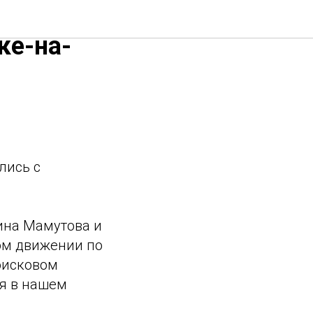
ке-на-
лись с
ина Мамутова и
ом движении по
оисковом
ия в нашем