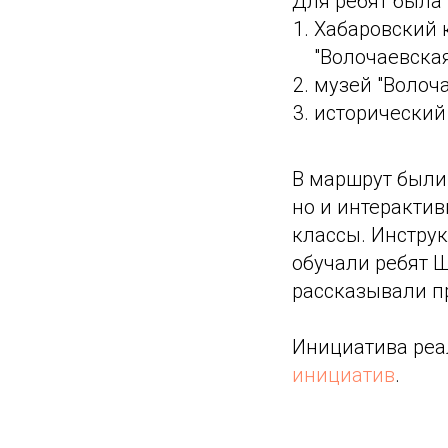
Для ребят была
Хабаровский 
"Волочаевская
музей "Волоч
исторический
В маршрут были
но и интеракти
классы. Инстру
обучали ребят 
рассказывали п
Инициатива реа
инициатив
.