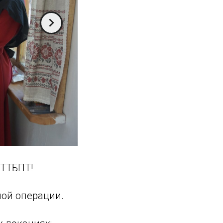
ХТТБПТ!
ной операции.