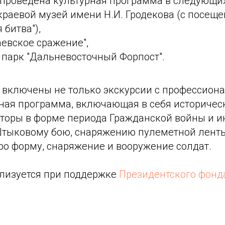
 проведена культурная программа в следующих
краевой музей имени Н.И. Гродекова (с посе
 битва"),
аевское сражение",
 парк "Дальневосточный Форпост".
 включены не только экскурсии с профессион
вная программа, включающая в себя историчес
кторы в форме периода Гражданской войны и 
Штыковому бою, снаряжению пулеметной лент
ро форму, снаряжение и вооружение солдат.
лизуется при поддержке
Президентского фонд