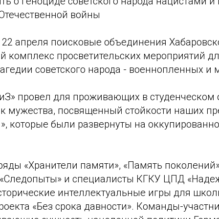
ть о геноциде советского народа нацистами и
 Отечественной войны
о 22 апреля поисковые объединения Хабаровск
й комплекс просветительских мероприятий д
агедии советского народа - военнопленных и 
БРиЗ» провел для проживающих в студенческом
к мужества, посвященный стойкости наших пр
и», которые были развернуты на оккупированн
ряды «Хранители памяти», «Память поколений»
 «Следопыты» и специалисты КГКУ ЦПД «Наде
сторические интеллектуальные игры для школ
роекта «Без срока давности». Команды-участн