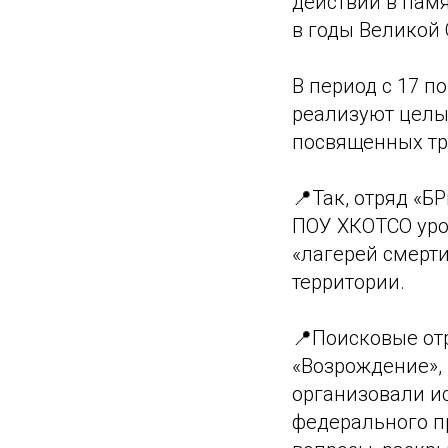
действий в памя
в годы Великой
В период с 17 п
реализуют целы
посвященных тр
📍Так, отряд «
ПОУ ХКОТСО уро
«лагерей смерт
территории.
📍Поисковые от
«Возрождение»,
организовали и
федерального п