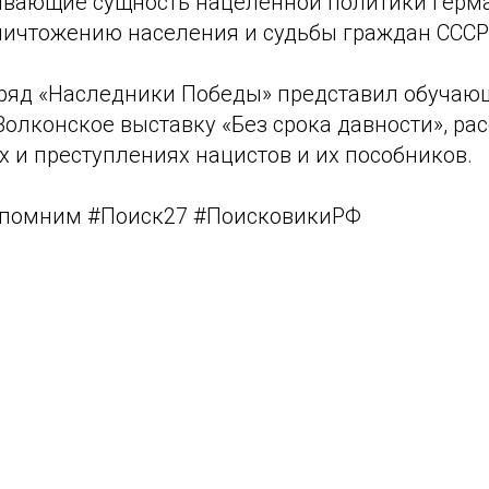
ывающие сущность нацеленной политики Герма
ничтожению населения и судьбы граждан СССР
ряд «Наследники Победы» представил обуча
Волконское выставку «Без срока давности», р
 и преступлениях нацистов и их пособников.
помним #Поиск27 #ПоисковикиРФ
Tilda
Made on