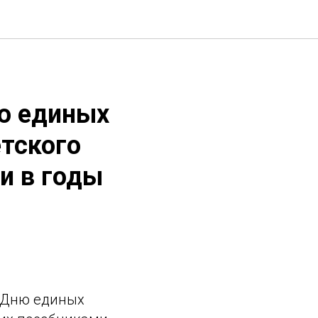
ю единых
етского
и в годы
о Дню единых