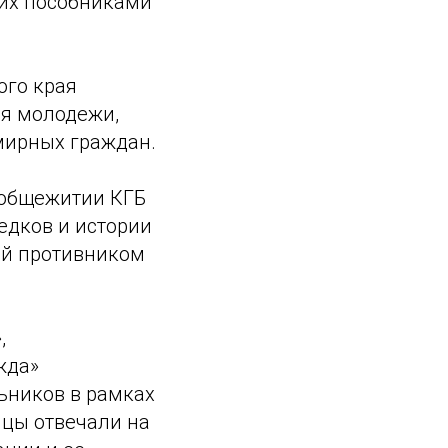
 их пособниками
ого края
ля молодежи,
мирных граждан.
 общежитии КГБ
едков и истории
ой противником
,
жда»
ьников в рамках
ицы отвечали на