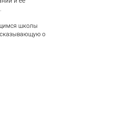
нии и ее
.
ющимся школы
ассказывающую о