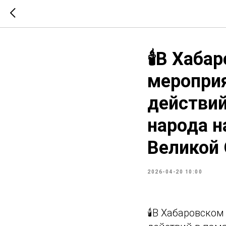
🕯️В Хаб
мероприя
действий
народа н
Великой
2026-04-20 10:00
🕯️В Хабаровско