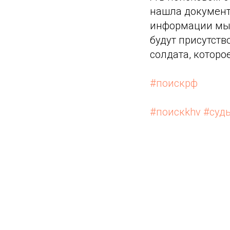
нашла документ
информации мы 
будут присутст
солдата, которо
#поискрф
#поискkhv
#суд