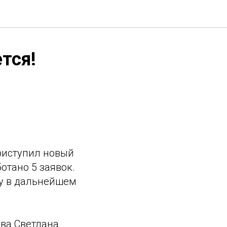
тся!
приступил новый
отано 5 заявок.
чу в дальнейшем
ова Светлана