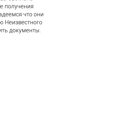
ле получения
адеемся что они
ю Неизвестного
чить документы.