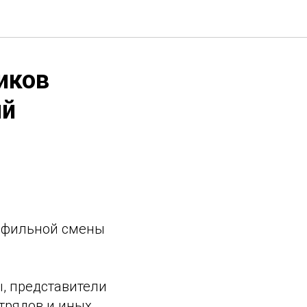
иков
ий
рофильной смены
, представители
трядов и иных