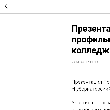
Презента
профиль
колледж
2023-04-17 01:14
Презентация По
«Губернаторски
Участие в прог
Российского дв