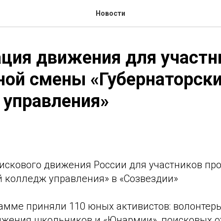
Новости
ция движения для участн
ной смены «Губернаторск
 управления»
искового движения России для участников п
й колледж управления» в «Созвездии»
рамме приняли 110 юных активистов: волонтеры
ижения школьников и «Юнармии», поисковых о