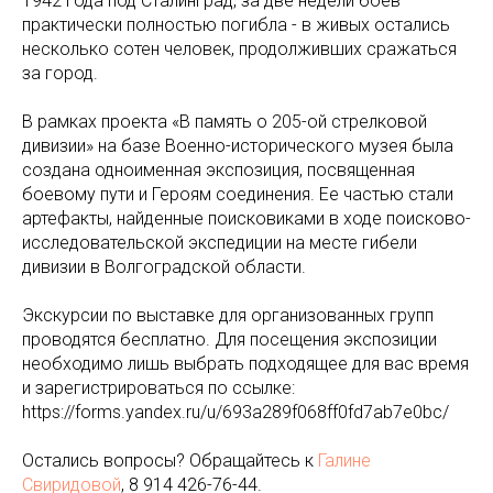
1942 года под Сталинград, за две недели боев
практически полностью погибла - в живых остались
несколько сотен человек, продолживших сражаться
за город.
В рамках проекта «В память о 205-ой стрелковой
дивизии» на базе Военно-исторического музея была
создана одноименная экспозиция, посвященная
боевому пути и Героям соединения. Ее частью стали
артефакты, найденные поисковиками в ходе поисково-
исследовательской экспедиции на месте гибели
дивизии в Волгоградской области.
Экскурсии по выставке для организованных групп
проводятся бесплатно. Для посещения экспозиции
необходимо лишь выбрать подходящее для вас время
и зарегистрироваться по ссылке:
https://forms.yandex.ru/u/693a289f068ff0fd7ab7e0bc/
Остались вопросы? Обращайтесь к
Галине
Свиридовой
, 8 914 426-76-44.