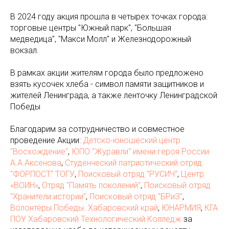
В 2024 году акция прошла в четырех точках города:
торговые центры "Южный парк", "Большая
медведица", "Макси Молл" и Железнодорожный
вокзал.
В рамках акции жителям города было предложено
взять кусочек хлеба - символ памяти защитников и
жителей Ленинграда, а также ленточку Ленинградской
Победы
Благодарим за сотрудничество и совместное
проведение Акции:
Детско-юношеский центр
"Восхождение"
,
ЮПО "Журавли" имени героя России
А.А.Аксенова
,
Студенческий патриотический отряд
"ФОРПОСТ" ТОГУ
,
Поисковый отряд "РУСИЧ"
,
Центр
«ВОИН»
,
Отряд "Память поколений"
,
Поисковый отряд
"Хранители истории"
,
Поисковый отряд "БРиЗ"
,
Волонтёры Победы. Хабаровский край
,
ЮНАРМИЯ
,
КГА
ПОУ Хабаровский Технологический Колледж
за