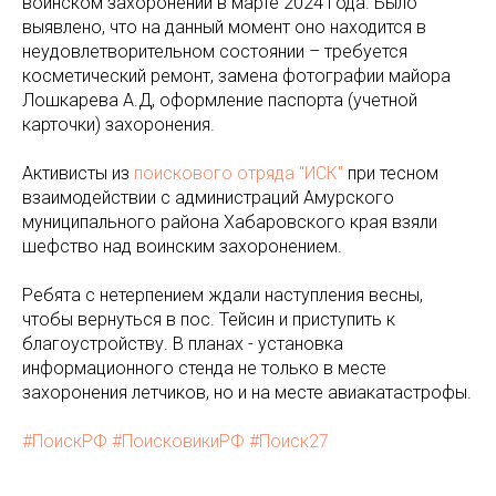
воинском захоронении в марте 2024 года. Было
выявлено, что на данный момент оно находится в
неудовлетворительном состоянии – требуется
косметический ремонт, замена фотографии майора
Лошкарева А.Д, оформление паспорта (учетной
карточки) захоронения.
Активисты из
поискового отряда "ИСК"
при тесном
взаимодействии с администраций Амурского
муниципального района Хабаровского края взяли
шефство над воинским захоронением.
Ребята с нетерпением ждали наступления весны,
чтобы вернуться в пос. Тейсин и приступить к
благоустройству. В планах - установка
информационного стенда не только в месте
захоронения летчиков, но и на месте авиакатастрофы.
#ПоискРФ
#ПоисковикиРФ
#Поиск27