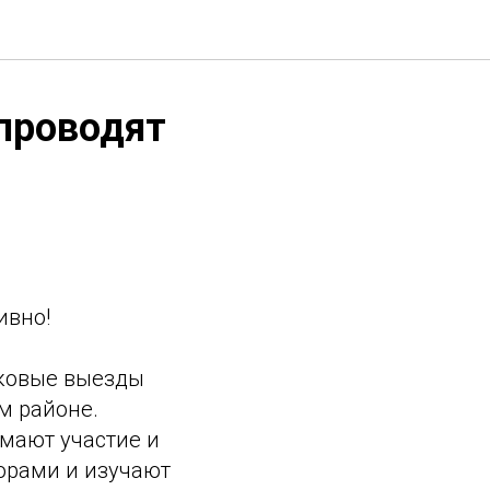
 проводят
ивно!
сковые выезды
м районе.
имают участие и
орами и изучают