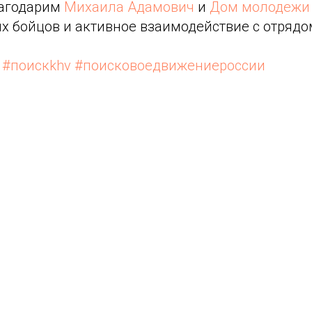
лагодарим
Михаила Адамович
и
Дом молодежи
х бойцов и активное взаимодействие с отрядо
#поискkhv
#поисковоедвижениероссии