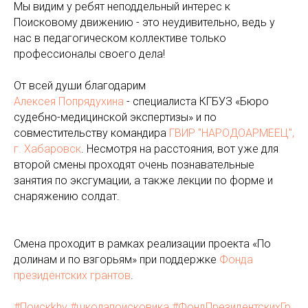
Мы видим у ребят неподдельный интерес к
Поисковому движению - это неудивительно, ведь у
нас в педагогическом коллективе только
профессионалы своего дела!
От всей души благодарим
Алексея Попрядухина
- специалиста КГБУЗ «Бюро
судебно-медицинской экспертизы» и по
совместительству командира
ГВИР "НАРОДОАРМЕЕЦ",
г. Хабаровск
. Несмотря на расстояния, вот уже для
второй смены проходят очень познавательные
занятия по эксгумации, а также лекции по форме и
снаряжению солдат.
Смена проходит в рамках реализации проекта «По
долинам и по взгорьям» при поддержке
Фонда
президентских грантов
.
#Поискkhv
#школапоисковика
#ФондПрезидентскихГр