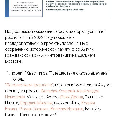
Поздравляем поисковые отряды, которые успешно
реализовали в 2022 году поисково-
исследовательские проекты, посвященные
сохранению исторической памяти о событиях
Гражданской войны и интервенции на Дальнем
Востоке:
проект "Квест-игра "Путешествие сквозь времена"
- отряд
"По осколкам прошлого"
, гор. Комсомольск-на-Амуре
(команда проекта:
Валерия Козлова
,
Александра
Немерова
, Малышев Артем,
Юлия Дрозд
, Гришенков
Никита,
Бородин Максим
, Смыков Илья,
Ксения
Ерько
,
Роман Торшин
,
Валерия Нохрина
, Богачёв
Кирилл, Григорьев Артемий).