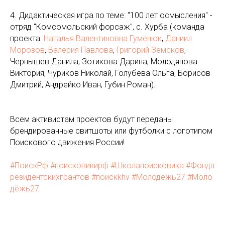
4. Дидактическая игра по теме: "100 лет осмысления" -
отряд "Комсомольский форсаж", с. Хурба (команда
проекта:
Наталья Валентиновна Гуменюк
,
Даниил
Морозов
,
Валерия Павлова
,
Григорий Земсков
,
Чернышев Данила, Зотикова Дарина, Молодянова
Виктория, Чуриков Николай, Голубева Ольга, Борисов
Дмитрий, Андрейко Иван, Губин Роман).
Всем активистам проектов будут переданы
брендированные свитшоты или футболки с логотипом
Поискового движения России!
#ПоискРф
#поисковикирф
#Школапоисковика
#Фондп
резидентскихгрантов
#поискkhv
#Молодежь27
#Моло
дёжь27