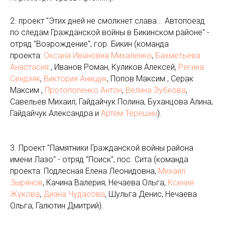
2. проект "Этих дней не смолкнет слава... Автопоезд
по следам Гражданской войны в Бикинском районе" -
отряд "Возрождение", гор. Бикин (команда
проекта:
Оксана Ивановна Михаленко
,
Бахметьева
Анастасия
, Иванов Роман, Куликов Алексей,
Регина
Сендзяк
,
Виктория Анищук
, Попов Максим , Серак
Максим ,
Протопопенко Антон
,
Велина Зубкова
,
Савельев Михаил, Гайдайчук Полина, Буханцова Алина,
Гайдайчук Александра и
Артём Терешин
).
3. Проект "Памятники Гражданской войны района
имени Лазо" - отряд "Поиск", пос. Сита (команда
проекта: Подлесная Елена Леонидовна,
Михаил
Зырянов
, Качина Валерия, Нечаева Ольга,
Ксения
Жукова
,
Диана Чудасова
, Шульга Денис, Нечаева
Ольга, Галютин Дмитрий).