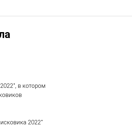
ла
022", в котором
ковиков
исковика 2022"