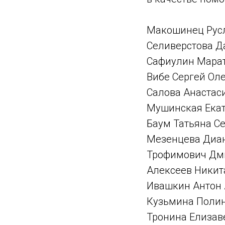
Макошинец Русла
Селиверстова Да
Сафиулин Марат
Вибе Сергей Оле
Салова Анастаси
Мушинская Екат
Баум Татьяна Се
Мезенцева Диана
Трофимович Дми
Алексеев Никита
Ивашкин Антон А
Кузьмина Полина
Тронина Елизаве