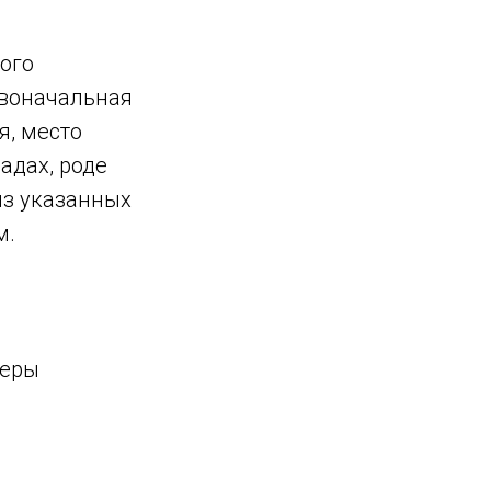
ого
рвоначальная
я, место
адах, роде
 из указанных
м.
феры