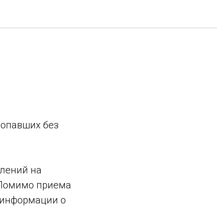
солдата"
ропавших без
влений на
 Помимо приема
 информации о