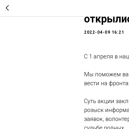
Обществ
открылис
2022-04-09 16:21
С 1 апреля в на
Мы поможем вам
вести на фронта
Суть акции закл
розыск информа
заявок, волонт
судьбе родных.