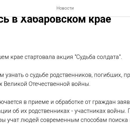
енные приемные "Судьба 
Новости
ь в Хабаровском крае
шем крае стартовала акция "Судьба солдата".
 узнать о судьбе родственников, погибших, п
х Великой Отечественной войны.
ючается в приеме и обработке от граждан зая
ции об их родственниках - участниках войны.
еры учат людей современным способам поиска