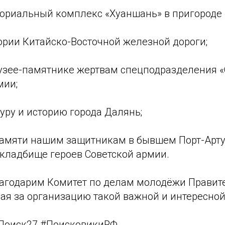
ориальный комплекс «Хуаншань» в пригороде 
ории Китайско-Восточной железной дороги;
узее-памятнике жертвам спецподразделения «
мии;
уру и историю города Далянь;
памяти нашим защитникам в бывшем Порт-Арту
ладбище героев Советской армии.
лагодарим Комитет по делам молодёжи Правит
ая за организацию такой важной и интересной
Поиск27 #ПоисковикиРФ