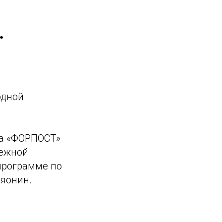
рнулись
.
одной
да «ФОРПОСТ»
дежной
программе по
яонин.