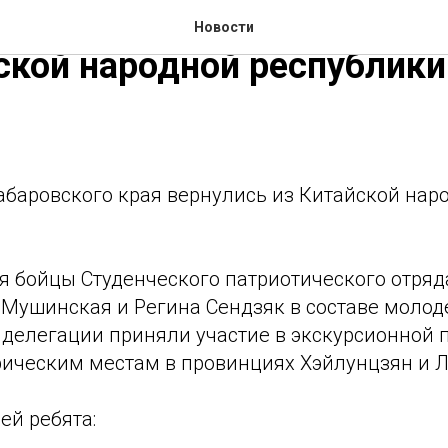
ки Хабаровского края ве
Новости
ской народной республики
абаровского края вернулись из Китайской нар
ря бойцы Студенческого патриотического отря
 Мушинская и Регина Сендзяк в составе моло
 делегации приняли участие в экскурсионной 
ическим местам в провинциях Хэйлунцзян и Л
ей ребята: