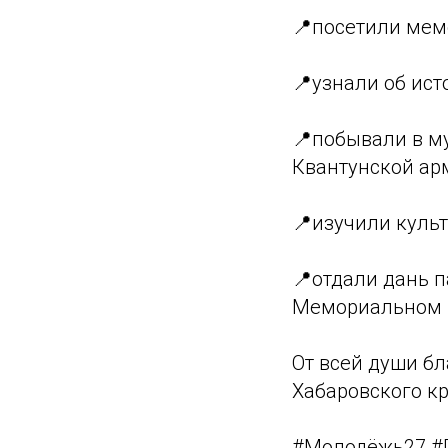
📍посетили мем
📍узнали об ист
📍побывали в м
Квантунской ар
📍изучили культ
📍отдали дань 
Мемориальном к
От всей души б
Хабаровского кр
#Молодёжь27 #