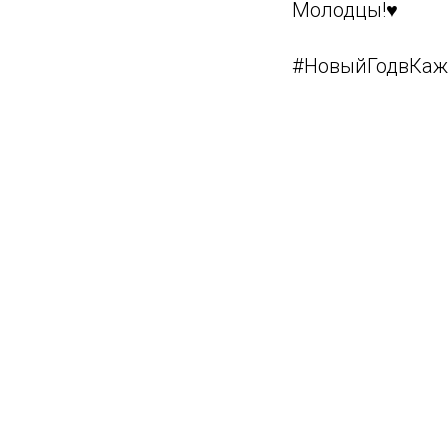
Молодцы!♥️
#НовыйГодвКаж