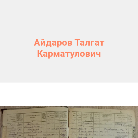
Айдаров Талгат
Карматулович