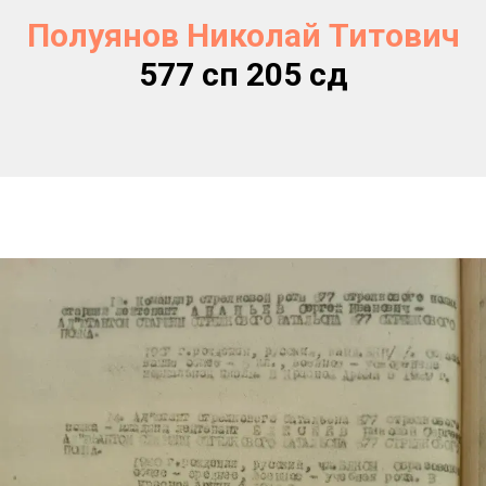
Полуянов Николай Титович
577 сп 205 сд