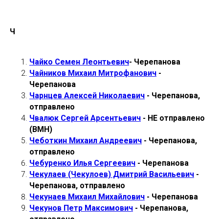
Ч
Чайко Семен Леонтьевич
- Черепанова
Чайников Михаил Митрофанович
-
Черепанова
Чарнцев Алексей Николаевич
- Черепанова,
отправлено
Чвалюк Сергей Арсентьевич
- НЕ отправлено
(ВМН)
Чеботкин Михаил Андреевич
- Черепанова,
отправлено
Чебуренко Илья Сергеевич
- Черепанова
Чекулаев (Чекулоев) Дмитрий Васильевич
-
Черепанова, отправлено
Чекунаев Михаил Михайлович
- Черепанова
Чекунов Петр Максимович
- Черепанова,