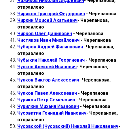
Чижиков Николай Андреевич
- Черепанова,
отправлено
Чириков Григорий Федорович
- Черепанова
Чиркин Моисей Акатьевич
- Черепанова,
отправлено
Чирков Олег Данилович
- Черепанова
Чистяков Иван Михайлович
- Черепанова
Чубаров Андрей Филиппович
- Черепанова,
отправлено
Чубыкин Николай Георгиевич
- Черепанова
Чулков Алекс
ей Иванович
- Черепанова,
отправлено
Чулков Виктор Алексеевич
- Черепанова,
отправлено
Чулков Павел Алексеевич
- Черепанова
Чуриков Петр Семенович
- Черепанова
Чурилкин Михаил Иванович
- Черепанова
Чусовитин Геннадий Иванович
- Черепанова,
отправлено
Чусовской (Чусовский) Николай Николаевич
-