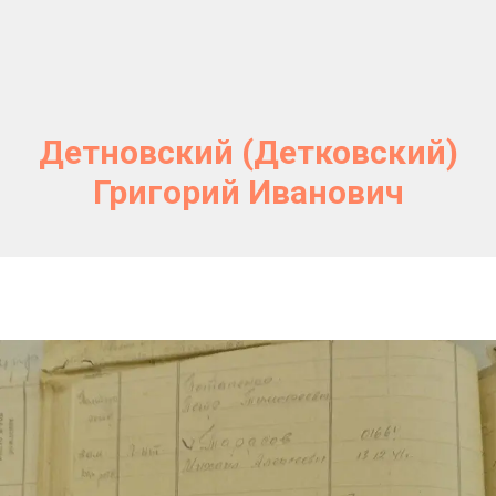
Детновский (Детковский)
Григорий Иванович