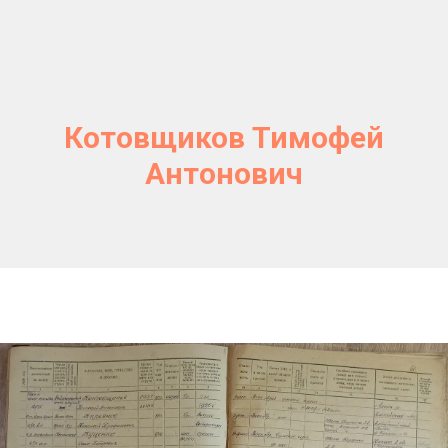
Котовщиков Тимофей
Антонович