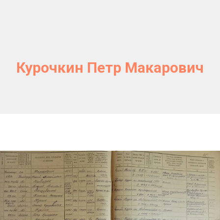
Курочкин Петр Макарович