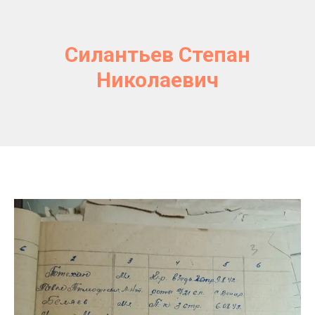
Силантьев Степан
Николаевич