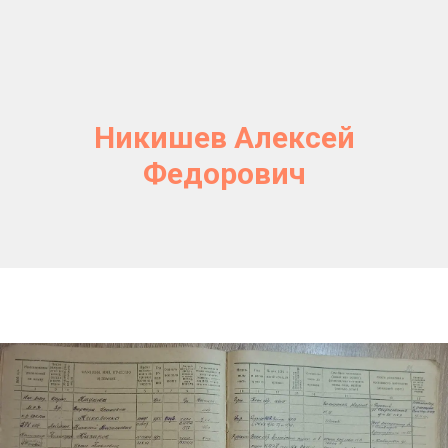
Никишев Алексей
Федорович