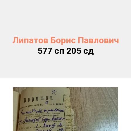
Липатов Борис Павлович
577 сп 205 сд