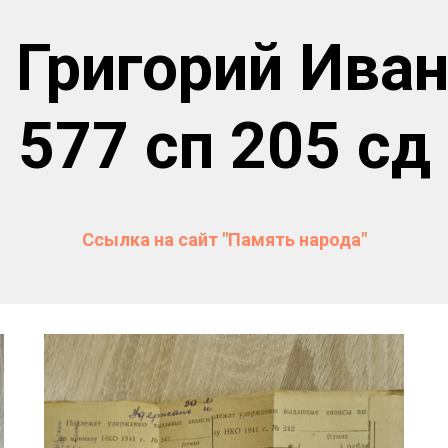
 Григорий Ива
577 сп 205 сд
Ссылка на сайт "Память народа"